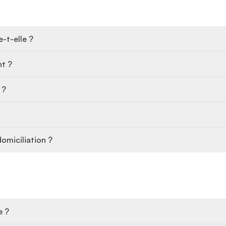
-t-elle ?
nt ?
 ?
omiciliation ?
e ?