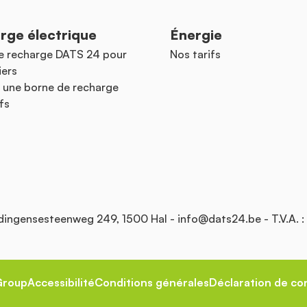
rge électrique
Énergie
e recharge DATS 24 pour
Nos tarifs
iers
 une borne de recharge
fs
Edingensesteenweg 249, 1500 Hal -
info@dats24.be
- T.V.A. 
Group
Accessibilité
Conditions générales
Déclaration de con